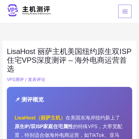
跳
至
内
容
LisaHost 丽萨主机美国纽约原生双ISP
住宅VPS深度测评 – 海外电商运营首
选
VPS测评
/
发表评论
📌 测评概览
LisaHost（丽萨主机）
在美国东海岸纽约新上了
原生IP/双ISP家庭住宅属性
的特殊VPS，大带宽配
置，特别适合做海外电商运营，如TikTok、亚马