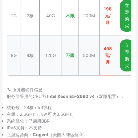
立
198
即
2G
2核
40G
不限
200M
元/
购
月
买
立
498
即
8G
8核
120G
不限
500M
元/
购
月
买
🔧 服务器硬件信息
服务器采用的CPU为
Intel Xeon E5-2690 v4
（双路配置）：
核心数：28核 / 56线程
主频：2.6GHz（加速可达3.5GHz）
系统优化：已启用BBR
IPv6支持：不支持
上游运营商：
Cogent
（美国大牌运营商）