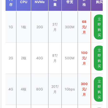
CPU
NVMe
带宽
购买
存
量
格
立
68
3T/
即
1G
1核
20G
300M
元/
月
购
月
买
立
100
8T/
即
2G
2核
40G
500M
元/
月
购
月
买
立
300
20T/
即
4G
4核
80G
1Gbps
元/
月
购
月
买