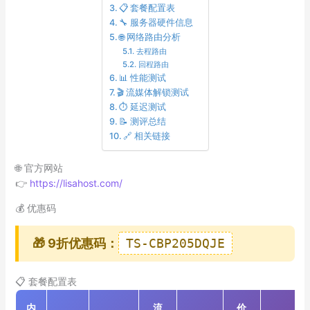
📋 套餐配置表
🔧 服务器硬件信息
🌐 网络路由分析
去程路由
回程路由
📊 性能测试
🎬 流媒体解锁测试
⏱️ 延迟测试
📝 测评总结
🔗 相关链接
🌐 官方网站
👉
https://lisahost.com/
💰 优惠码
🎁 9折优惠码：
TS-CBP205DQJE
📋 套餐配置表
内
流
价