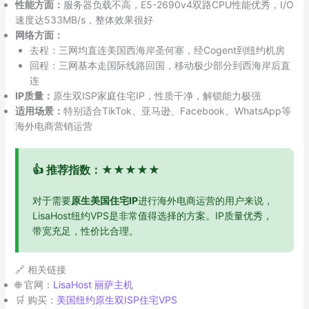
性能方面：
服务器负载不高，E5-2690v4双路CPU性能优秀，I/O
速度达533MB/s，整体效果很好
网络方面：
去程：三网均直连美国西海岸圣何塞，经Cogent到纽约机房
回程：三网基本走国际线路回国，移动极少部分到西海岸后直
连
IP质量：
原生双ISP家庭住宅IP，性质干净，解锁能力极强
适用场景：
特别适合TikTok、亚马逊、Facebook、WhatsApp等
海外电商营销运营
👍 推荐指数：★★★★★
对于需要
原生美国住宅IP
进行海外电商运营的用户来说，
LisaHost纽约VPS是非常值得选择的方案。IP质量优秀，
带宽充足，性价比合理。
🔗 相关链接
🌐 官网：
LisaHost 丽萨主机
🛒 购买：
美国纽约原生双ISP住宅VPS