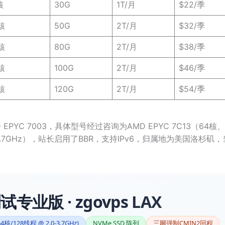
核
30G
1T/月
$22/季
核
50G
2T/月
$32/季
核
80G
2T/月
$38/季
核
100G
2T/月
$46/季
核
120G
2T/月
$54/季
EPYC 7003，具体型号经过咨询为AMD EPYC 7C13（64核
3.7GHz），站长启用了BBR，支持IPv6，归属地为美国洛杉矶，
试专业版 · zgovps LAX
64核/128线程 @ 2.0-3.7GHz)
NVMe SSD 阵列
三网强制CMIN2回程