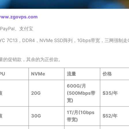
/www.zgovps.com
ayPal、支付宝
YC 7C13，DDR4，NVMe SSD阵列，1Gbps带宽，三网强制
）
量的促销款，其余的为正价款。
PU
NVMe
流量
价格
600G/月
核
20G
(500Mbps带
$35/年
宽)
1T/月(1Gbps
核
30G
$52/年
带宽)