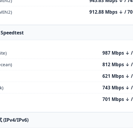
MIN2)
945.63 Mbps ↓ / 7
MIN2)
912.88 Mbps ↓ / 7
Speedtest
te)
987 Mbps ↓ 
Ocean)
812 Mbps ↓ 
621 Mbps ↓ 
k)
743 Mbps ↓ 
701 Mbps ↓ 
试 (IPv4/IPv6)