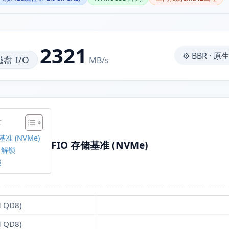
2321
⚙️ BBR · 原生
盘 I/O
MB/s
录
基准 (NVMe)
FIO 存储基准 (NVMe)
& 解锁
能
 QD8)
 QD8)