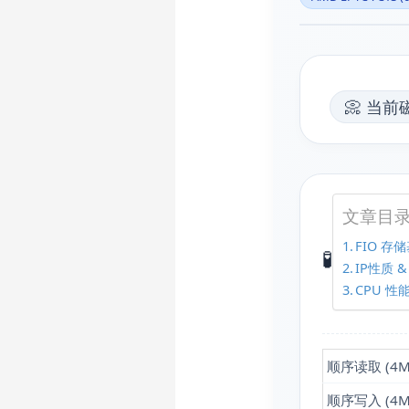
📀 当前磁
文章目
FIO 存储
🧪
IP性质 
CPU 性
顺序读取 (4M
顺序写入 (4M