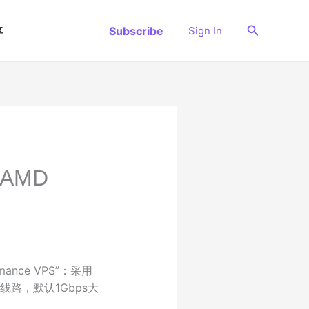
搜
Subscribe
Sign In
享
索
AMD
mance VPS”：采用
端线路，默认1Gbps大