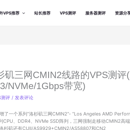
外VPS推荐
站长推荐
VPS测评
服务器测评
资源分
洛杉矶三网CMIN2线路的VPS测评(
03/NVMe/1Gbps带宽)
S测评
/
发表评论
了一个系列“洛杉矶三网CMIN2”- “Los Angeles AMD Perfor
3系列CPU、DDR4、NVMe SSD阵列，三网强制走移动CMIN2高
矶还有CUII/AS9929+CMIN2/AS58807和CN2