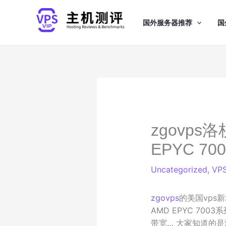
跳
至
国外服务器推荐
国
内
容
zgovps
EPYC 70
Uncategorized
,
VP
zgovps
的美国vps新增
AMD EPYC 700
带宽… 大家知道的是洛杉