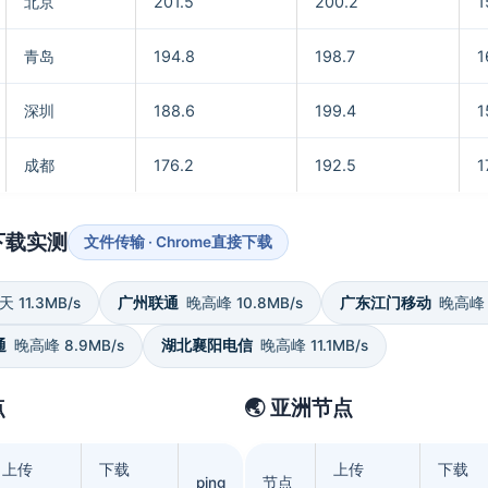
北京
201.5
200.2
1
青岛
194.8
198.7
1
深圳
188.6
199.4
1
成都
176.2
192.5
1
下载实测
文件传输 · Chrome直接下载
 11.3MB/s
广州联通
晚高峰 10.8MB/s
广东江门移动
晚高峰 9
通
晚高峰 8.9MB/s
湖北襄阳电信
晚高峰 11.1MB/s
点
🌏 亚洲节点
上传
下载
上传
下载
ping
节点