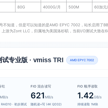
80G
4000G/月
500M
60加元
号不知道，但是可以知道的是AMD EPYC 7002，站长启用了B
6，上游为Zont LLC，归属地为美国洛杉矶，当前I/O测试大致在68
试专业版 · vmiss TRI
AMD EPYC 7002
 吞吐
FIO 混合读写
FIO 顺序读取
621
1.42
MB/s
MB/s
GB/s
 RAID10 · 初步测试
随机读+写 (4K QD32)
持续读取 1M块