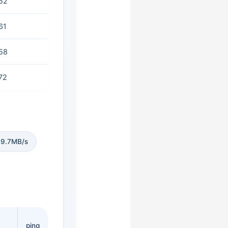
52
61
58
72
.7MB/s
ping