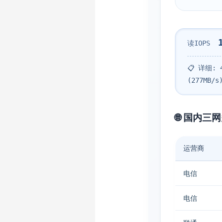
读IOPS
📋 详细: 4
(277MB/s
🌐 国内三
运营商
电信
电信