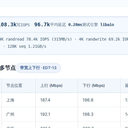
108.3k
96.7k
平均延迟
0.28ms
测试引擎
libaio
写IOPS
K randread 78.4k IOPS (315MB/s) · 4K randwrite 69.2k IO
) · 128K seq 1.21GB/s
网多节点
带宽上下行 · EDT-13
节点位置
上行 (Mbps)
下行 (Mbps)
延
上海
187.4
196.8
1
广州
192.1
198.3
1