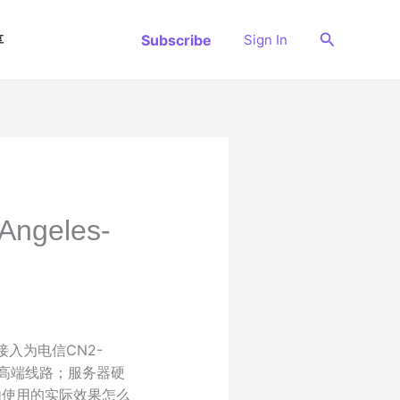
搜
Subscribe
Sign In
享
索
geles-
络接入为电信CN2-
三网纯高端线路；服务器硬
 国内使用的实际效果怎么