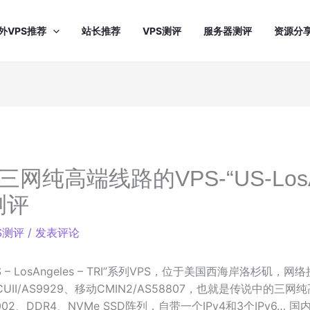
外VPS推荐
站长推荐
VPS测评
服务器测评
资源分
三网纯高端线路的VPS-“US-LosAn
测评
S测评
/
发表评论
 – LosAngeles – TRI”系列VPS，位于美国西海岸洛杉矶，网
通CUII/AS9929、移动CMIN2/AS58807，也就是传说中的
7002、DDR4、NVMe SSD阵列，自带一个IPv4和3个IPv6…