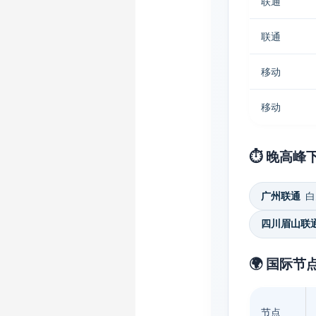
联通
联通
移动
移动
⏱️ 晚高峰
广州联通
白天
四川眉山联
🌍 国际节
节点