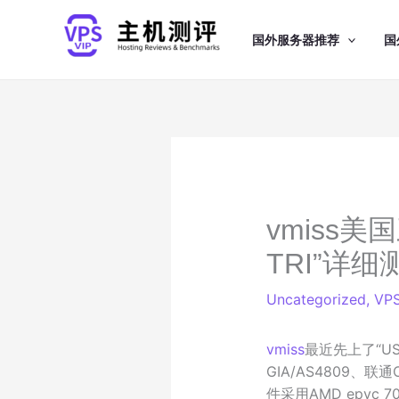
跳
至
国外服务器推荐
国
内
容
vmiss美国
TRI”详细
Uncategorized
,
VP
vmiss
最近先上了“US
GIA/AS4809、联
件采用AMD epyc 