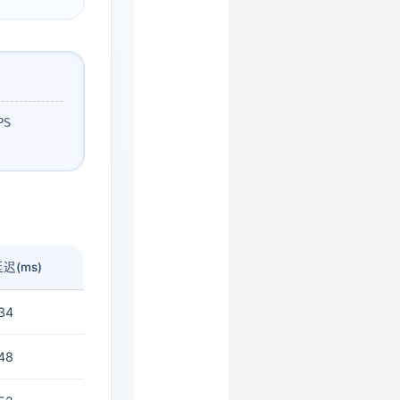
PS
迟(ms)
34
48