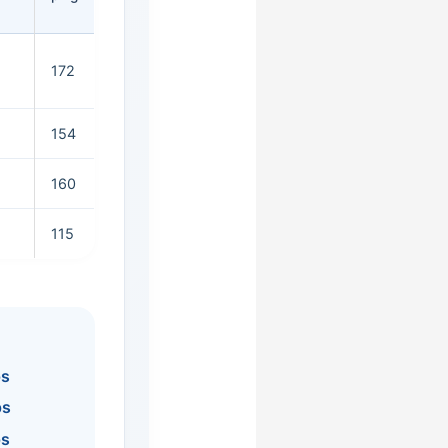
172
154
160
115
ps
ps
ps