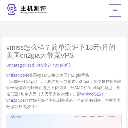
跳
至
内
容
vmiss怎么样？简单测评下18元/月的
美国cn2gia大带宽VPS
Uncategorized
,
VPS测评
/
发表评论
vmiss vps
的美国vps默认接入美国cn2 gia网络
（200M~1Gbps），回程强制三网都走cn2 gia，即使是在晚高峰
骨干网爆炸的时候在速度上有保障，分AMD和Intel两种类型，价
格低至5加拿大元（人民币大致26元）。那
vmiss怎么样
？
vmiss
vps速度好不好？主机测评带来了个简单的测评，大家看看
数据就知道如何了。