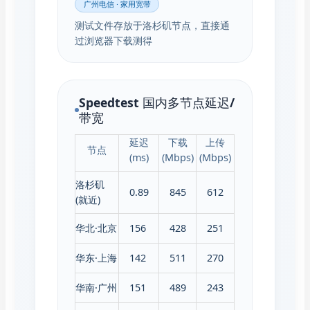
广州电信 · 家用宽带
测试文件存放于洛杉矶节点，直接通
过浏览器下载测得
Speedtest 国内多节点延迟/
带宽
延迟
下载
上传
节点
(ms)
(Mbps)
(Mbps)
洛杉矶
0.89
845
612
(就近)
华北·北京
156
428
251
华东·上海
142
511
270
华南·广州
151
489
243