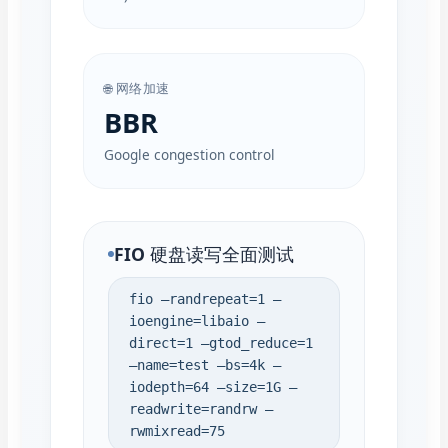
🌐 网络加速
BBR
Google congestion control
FIO 硬盘读写全面测试
fio –randrepeat=1 –
ioengine=libaio –
direct=1 –gtod_reduce=1
–name=test –bs=4k –
iodepth=64 –size=1G –
readwrite=randrw –
rwmixread=75