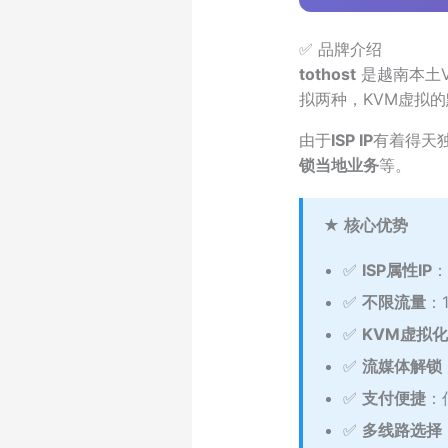
✅ 品牌介绍
tothost
是越南本土V
拟两种，KVM虚拟
由于
ISP IP
有着得天
锁当地业务
等。
★ 核心优势
✅
ISP属性IP
：
✅
不限流量
：
✅
KVM虚拟化
✅
流媒体解锁
✅
支付便捷
：
✅
多线路选择