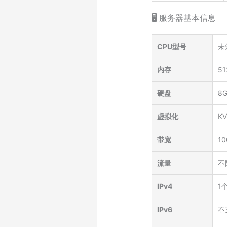
🖥️ 服务器基本信息
CPU型号
未
内存
5
硬盘
8
虚拟化
K
带宽
10
流量
不
IPv4
1
IPv6
不