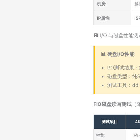
机房
越
IP属性
IS
💾 I/O 与磁盘性能测
📊 硬盘I/O性能
I/O测试结果：
磁盘类型：纯S
测试工具：dd
FIO磁盘读写测试
（
测试项目
4
性能
约 