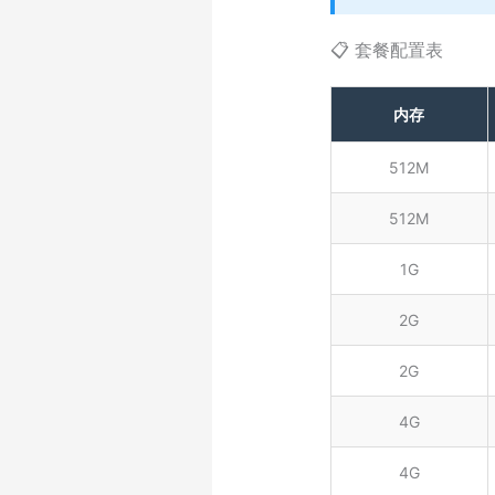
📋 套餐配置表
内存
512M
512M
1G
2G
2G
4G
4G