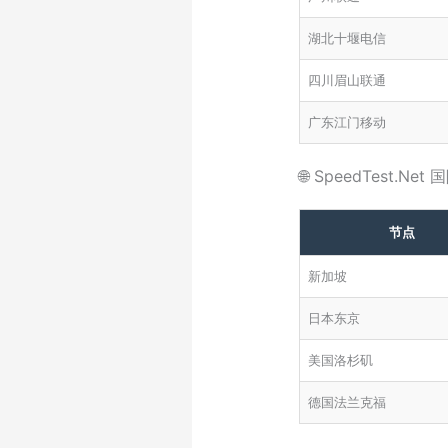
湖北十堰电信
四川眉山联通
广东江门移动
🌐 SpeedTest.Ne
节点
新加坡
日本东京
美国洛杉矶
德国法兰克福