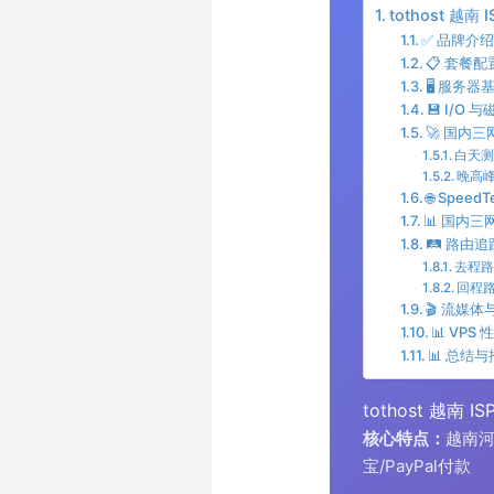
tothost 越南 
✅ 品牌介
📋 套餐配
🖥️ 服务
💾 I/O
🚀 国内
白天
晚高
🌐 Spee
📊 国内
🛤️ 路由
去程
回程
🎬 流媒
📊 VPS
📊 总结
tothost 越南 IS
核心特点：
越南河内
宝/PayPal付款