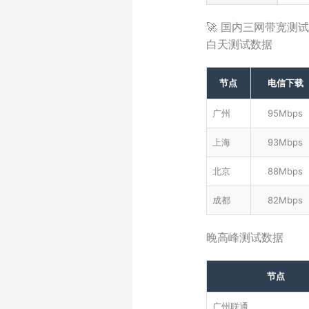
🚀 国内三网带宽测试
白天测试数据
节点
电信下载
广州
95Mbps
上海
93Mbps
北京
88Mbps
成都
82Mbps
晚高峰测试数据
节点
广州联通