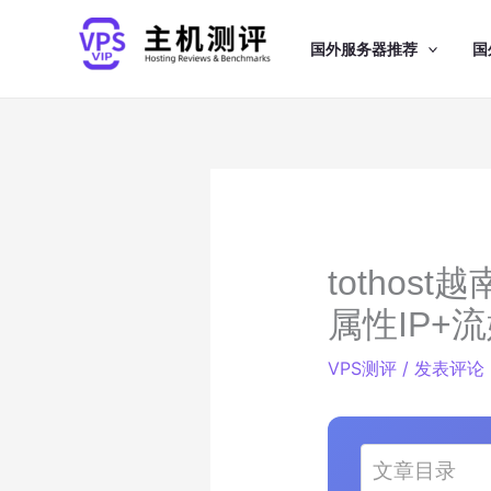
跳
至
国外服务器推荐
国
内
容
tothost
属性IP+
VPS测评
/
发表评论
文章目录