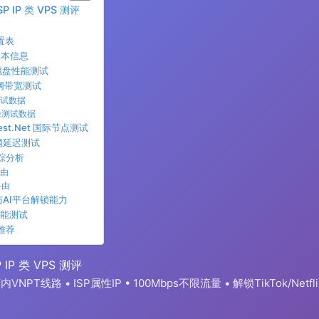
ISP IP 类 VPS 测评
绍
置表
器基本信息
 与磁盘性能测试
三网带宽测试
测试数据
峰测试数据
dTest.Net 国际节点测试
三网延迟测试
追踪分析
路由
路由
体与AI平台解锁能力
 性能测试
与推荐
P IP 类 VPS 测评
VNPT线路 • ISP属性IP • 100Mbps不限流量 • 解锁TikTok/Netfli