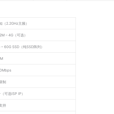
知（2.2GHz主频）
12M – 4G（可选）
G – 60G SSD（纯SSD阵列）
VM
0Mbps
限制
个（可选ISP IP）
支持