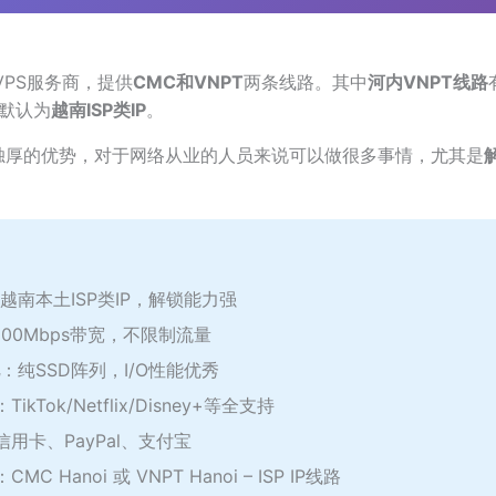
PS服务商，提供
CMC和VNPT
两条线路。其中
河内VNPT线路
的默认为
越南ISP类IP
。
独厚的优势，对于网络从业的人员来说可以做很多事情，尤其是
越南本土ISP类IP，解锁能力强
100Mbps带宽，不限制流量
：纯SSD阵列，I/O性能优秀
：TikTok/Netflix/Disney+等全支持
信用卡、PayPal、支付宝
：CMC Hanoi 或 VNPT Hanoi – ISP IP线路