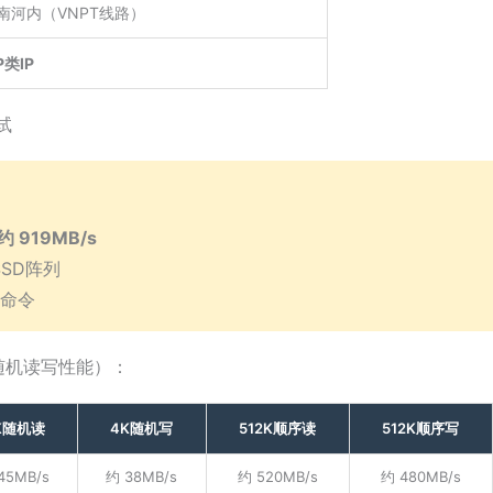
南河内（VNPT线路）
P类IP
试
约 919MB/s
SD阵列
 命令
随机读写性能）：
K随机读
4K随机写
512K顺序读
512K顺序写
45MB/s
约 38MB/s
约 520MB/s
约 480MB/s