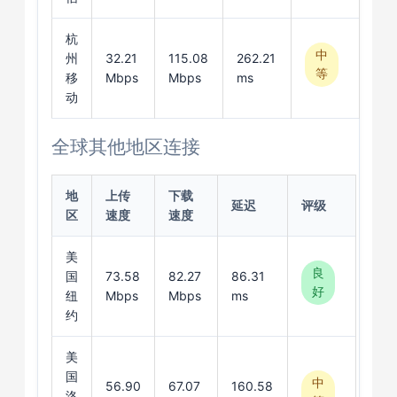
杭
中
州
32.21
115.08
262.21
等
移
Mbps
Mbps
ms
动
全球其他地区连接
地
上传
下载
延迟
评级
区
速度
速度
美
良
国
73.58
82.27
86.31
好
纽
Mbps
Mbps
ms
约
美
国
中
56.90
67.07
160.58
洛