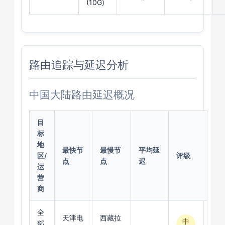
(10G)
路由追踪与延迟分析
中国大陆路由延迟概况
目
标
地
最快节
最慢节
平均延
区/
评级
点
点
迟
运
营
商
全
天津电
西藏拉
中
部