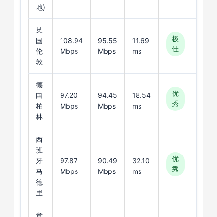
地)
英
极
国
108.94
95.55
11.69
佳
伦
Mbps
Mbps
ms
敦
德
优
国
97.20
94.45
18.54
秀
柏
Mbps
Mbps
ms
林
西
班
优
牙
97.87
90.49
32.10
秀
马
Mbps
Mbps
ms
德
里
意