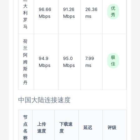
大
优
96.66
91.26
26.36
利
秀
Mbps
Mbps
ms
罗
马
荷
兰
阿
极
94.9
95.0
7.99
姆
佳
Mbps
Mbps
ms
斯
特
丹
中国大陆连接速度
节
点
上传
下载速
延迟
评级
名
速度
度
称