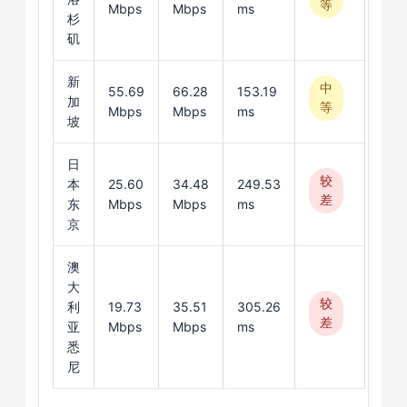
等
Mbps
Mbps
ms
杉
矶
新
中
55.69
66.28
153.19
加
等
Mbps
Mbps
ms
坡
日
较
本
25.60
34.48
249.53
差
东
Mbps
Mbps
ms
京
澳
大
较
利
19.73
35.51
305.26
差
亚
Mbps
Mbps
ms
悉
尼