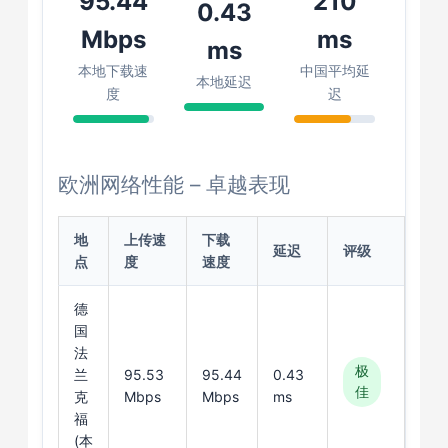
95.44
210
0.43
Mbps
ms
ms
本地下载速
中国平均延
本地延迟
度
迟
欧洲网络性能 – 卓越表现
地
上传速
下载
延迟
评级
点
度
速度
德
国
法
极
兰
95.53
95.44
0.43
佳
克
Mbps
Mbps
ms
福
(本