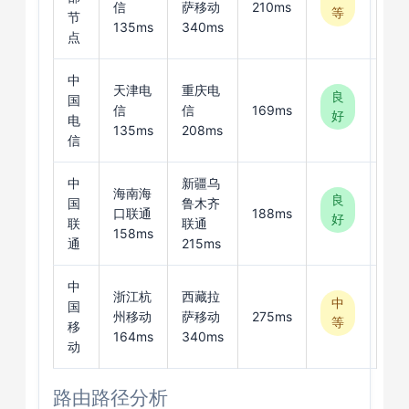
信
萨移动
210ms
等
节
135ms
340ms
点
中
天津电
重庆电
良
国
信
信
169ms
好
电
135ms
208ms
信
中
新疆乌
海南海
良
国
鲁木齐
口联通
188ms
好
联
联通
158ms
通
215ms
中
浙江杭
西藏拉
中
国
州移动
萨移动
275ms
等
移
164ms
340ms
动
路由路径分析