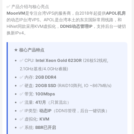
✅ 产品介绍与核心亮点
MoonVM
是专注台湾VPS的服务商，自2018年起提供
APOL机房
的动态IP台湾VPS。APOL是台湾本土的东京国际常用线路，和
HiNet同款采用KVM虚拟化，
DDNS动态管理IP
，支持后台一键切
换新IPv4。
★ 核心产品特点
✅ CPU:
Intel Xeon Gold 6230R
(26核52线程,
2.1GHz基准/4.0GHz睿频)
✅ 内存:
2GB DDR4
✅ 硬盘:
20GB SSD
(RAID10阵列, IO ~867MB/s)
✅ 带宽:
100Mbps
✅ 流量:
4T/月
（只算流出）
✅ IP类型:
动态IP
（DDNS管理，后台一键切换）
✅ 虚拟化:
KVM
✅ 系统:
BBR已开启