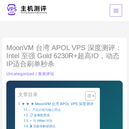
跳
至
内
容
MoonVM 台湾 APOL VPS 深度测评：
Intel 至强 Gold 6230R+超高IO，动态
IP适合刷单秒杀
Uncategorized
/
发表评论
文章目录
★ ★ ★ MoonVM 台湾 APOL VPS 深度测评
✅ 产品介绍与核心亮点
📋 套餐配置表
⭐ 与 HiNet 对比
🎬 流媒体解锁测试