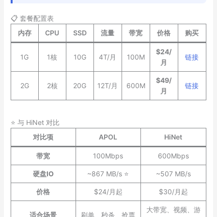
📋 套餐配置表
内存
CPU
SSD
流量
带宽
价格
购买
$24/
1G
1核
10G
4T/月
100M
链接
月
$49/
2G
2核
20G
12T/月
600M
链接
月
⭐ 与 HiNet 对比
对比项
APOL
HiNet
带宽
100Mbps
600Mbps
硬盘IO
~867 MB/s ⭐
~507 MB/s
价格
$24/月起
$30/月起
大带宽、视频、游
适合场景
刷单、秒杀、抢票