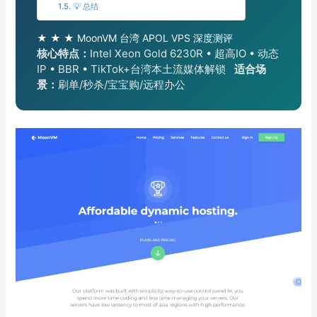
💡 总结
★ ★ ★ MoonVM 台湾 APOL VPS 深度测评
核心特点：
Intel Xeon Gold 6230R • 超高IO • 动态
IP • BBR • TikTok+台湾本土流媒体解锁
适合场
景：
刷单/秒杀/宝宝购/远程办公