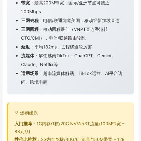
带宽
：最高200M带宽，国际/亚洲节点可接近
200Mbps
三网去程
：电信/联通绕道美国，移动经新加坡直连
三网回程
：移动回程最佳（VNPT直连香港转
CTG/CMI），电信/联通路由较乱
延迟
：平均182ms，去程绕道较厉害
流媒体
：解锁越南TikTok、ChatGPT、Gemini、
Claude、Netflix等
适用场景
：越南流媒体解锁、TikTok运营、AI平台访
问、跨境电商
💡 选购建议
入门推荐
：1G内存/1核/20G NVMe/3T流量/100M带宽 –
88元/月
性价比推荐
：2G内存/2核/40G/6T流量/150M带宽 – 129