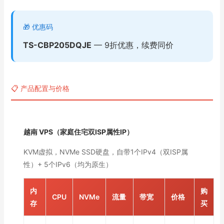
🎁 优惠码
TS-CBP205DQJE
— 9折优惠，续费同价
📋 产品配置与价格
越南 VPS（家庭住宅双ISP属性IP）
KVM虚拟，NVMe SSD硬盘，自带1个IPv4（双ISP属
性）+ 5个IPv6（均为原生）
内
购
CPU
NVMe
流量
带宽
价格
存
买