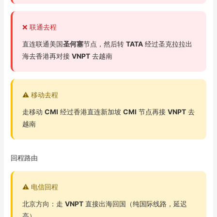
❌ 联通去程
直连联通美国
圣何塞
节点，然后转
TATA
经过圣克拉拉出
海去香港再对接
VNPT
去越南
⚠️ 移动去程
走移动
CMI
经过香港直连新加坡
CMI
节点再接
VNPT
去
越南
回程路由
⚠️ 电信回程
北京方向：走
VNPT
直接出海回国（纯国际线路，延迟
高）