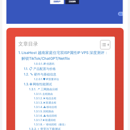
文章目录
LisaHost 越南家庭住宅双ISP属性IP VPS 深度测评：
解锁TikTok/ChatGPT/Netflix
🎁 优惠码
📋 产品配置与价格
🔧 硬件与基础信息
🛡️ IP质量评估
🌐 网络性能测试
📍 三网路由分析
去程路由
❌ 电信去程
❌ 联通去程
⚠️ 移动去程
回程路由
⚠️ 电信回程
❌ 联通回程
✅ 移动回程（最佳）
⚡ 带宽与下载测试