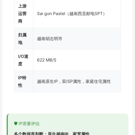
上游
运营
Sai gon Pastel（越南西贡邮电SPT）
商
归属
越南胡志明市
地
I/O速
622 MB/S
度
IP特
越南原生IP，双ISP属性，家庭住宅属性
性
🛡️ IP质量评估
多个数据库判断：原生越南IP，家宽属性