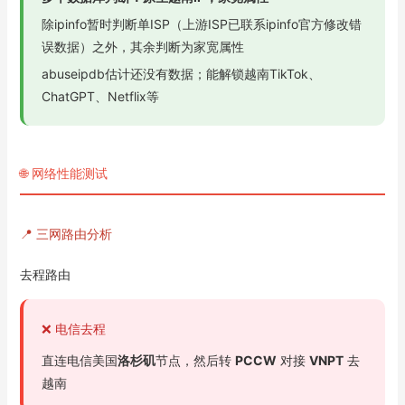
除ipinfo暂时判断单ISP（上游ISP已联系ipinfo官方修改错
误数据）之外，其余判断为家宽属性
abuseipdb估计还没有数据；能解锁越南TikTok、
ChatGPT、Netflix等
🌐 网络性能测试
📍 三网路由分析
去程路由
❌ 电信去程
直连电信美国
洛杉矶
节点，然后转
PCCW
对接
VNPT
去
越南