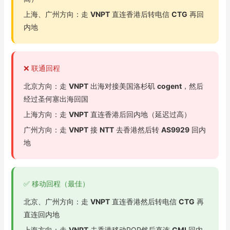
上海、广州方向：走
VNPT
直连香港后转电信
CTG
再回
内地
❌ 联通回程
北京方向：走
VNPT
出海对接美国洛杉矶
cogent
，然后
经过圣何塞出海回国
上海方向：走
VNPT
直连香港后回内地（延迟过高）
广州方向：走
VNPT
接
NTT
去香港然后转
AS9929
回内
地
✅ 移动回程（最佳）
北京、广州方向：走
VNPT
直连香港然后转电信
CTG
再
直连回内地
上海方向：走
VNPT
去香港移动POP然后直连
CMI
回内