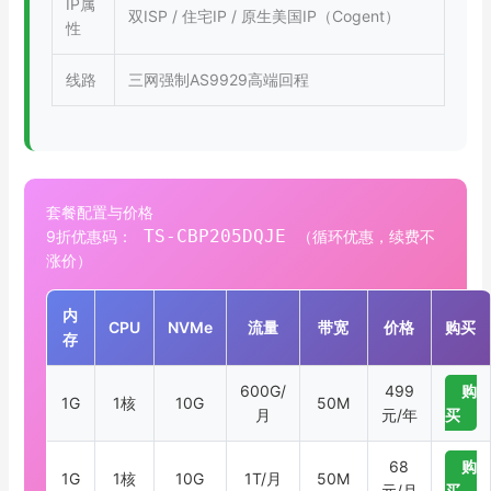
IP属
双ISP / 住宅IP / 原生美国IP（Cogent）
性
线路
三网强制AS9929高端回程
套餐配置与价格
TS-CBP205DQJE
9折优惠码：
（循环优惠，续费不
涨价）
内
CPU
NVMe
流量
带宽
价格
购买
存
600G/
499
购
1G
1核
10G
50M
月
元/年
买
68
购
1G
1核
10G
1T/月
50M
元/月
买