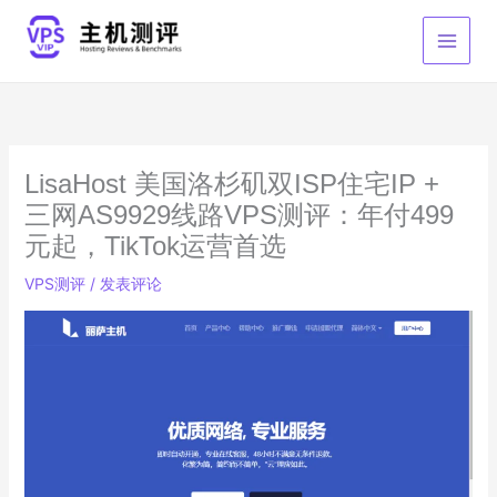
跳
至
内
容
LisaHost 美国洛杉矶双ISP住宅IP +
三网AS9929线路VPS测评：年付499
元起，TikTok运营首选
VPS测评
/
发表评论