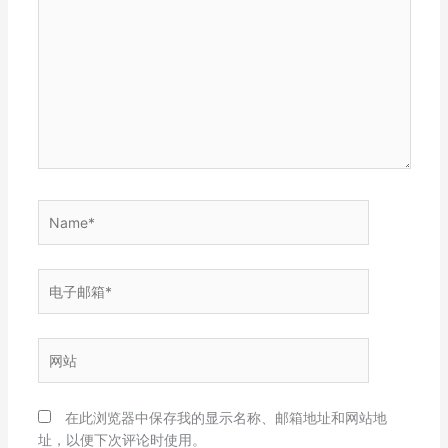
此
输
入...
Name*
电
子
邮
箱
网
*
站
在此浏览器中保存我的显示名称、邮箱地址和网站地
址，以便下次评论时使用。