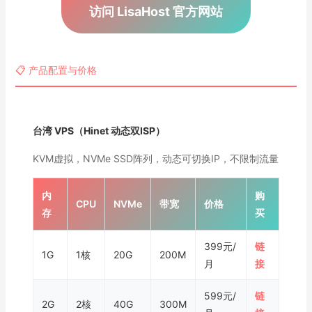
访问 LisaHost 官方网站
📋 产品配置与价格
台湾 VPS（Hinet 动态双ISP）
KVM虚拟，NVMe SSD阵列，动态可切换IP，不限制流量
内
购
CPU
NVMe
带宽
价格
存
买
399元/
链
1G
1核
20G
200M
月
接
599元/
链
2G
2核
40G
300M