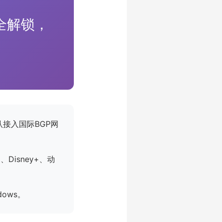
体全解锁，
认接入国际BGP网
、Disney+、动
ows。