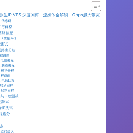
 台湾原生IP VPS 深度测评：流媒体全解锁，Gbps超大带宽
 优惠码
置与价格
与基础信息
️ IP质量评估
能测试
三网路由分析
程路由
 电信去程
️ 联通去程
 移动去程
回程路由
️ 电信回程
 联通回程
 移动回程
宽与下载测试
延迟测试
体解锁测试
性能跑分
特点
 选购建议