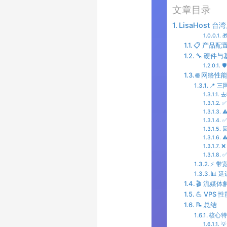
文章目录
LisaHost

📋 产品配
🔧 硬件

🌐 网络性
📍 
去
✅
⚠
✅
⚠
❌
✅
⚡ 带
📊 
🎬 流媒
💪 VPS 
📝 总结
核心
