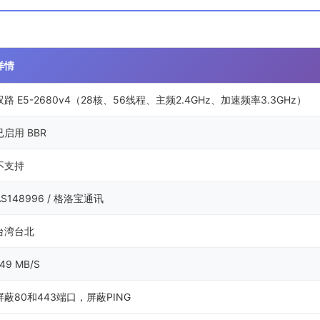
详情
双路 E5-2680v4（28核、56线程、主频2.4GHz、加速频率3.3GHz）
已启用 BBR
不支持
AS148996 / 格洛宝通讯
台湾台北
49 MB/S
屏蔽80和443端口，屏蔽PING