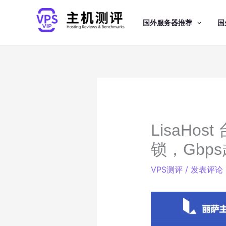
跳
至
国外服务器推荐
国
内
容
LisaHo
锁，Gbp
VPS测评
/
发表评论