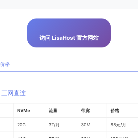
访问 LisaHost 官方网站
与价格
 – 三网直连
U
NVMe
流量
带宽
价格
20G
3T/月
30M
88元/月