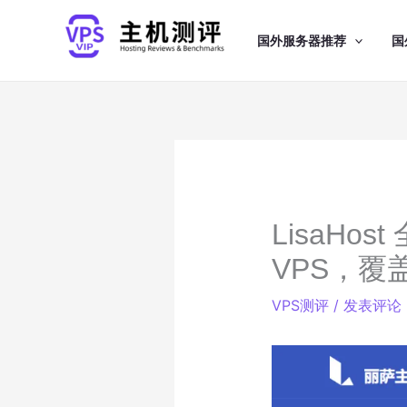
跳
至
国外服务器推荐
国
内
容
LisaHo
VPS，覆
VPS测评
/
发表评论