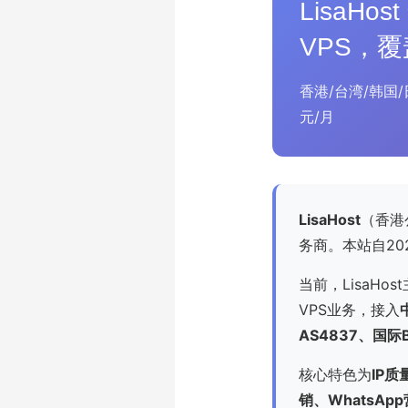
LisaHo
VPS，
香港/台湾/韩国/日本
元/月
LisaHost
（香港
务商。本站自202
当前，LisaHos
VPS业务，接入
AS4837、国际
核心特色为
IP质
销、WhatsApp