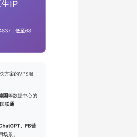
生IP
837 | 低至68
决方案的VPS服
德国
等数据中心的
中国联通
ChatGPT、FB营
用场景。