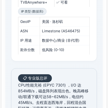
TVBAnywhere+
✅ 可看
IP 类型 (数据库)
GeoIP
美国 · 洛杉矶
ASN
Limestone (AS46475)
IP 用途
数据中心/商业 (非代理)
欺诈分数
低风险 (0-10)
📋 专业版总评
CPU性能充裕 (EPYC 7301) ，I/O 达
854MB/s，磁盘阵列表现出色。晚高峰移
动/联通下载可达58~62MB/s，电信约
45MB/s。去程直连西海岸，回程混合国