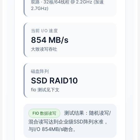
双路 · 32核/64线程 @ 2.2GHz (加速
2.7GHz)
当前 I/O 速度
854 MB/s
大致读写吞吐
磁盘阵列
SSD RAID10
fio 测试见下文
测试结果：随机读写/
FIO 数据读写
混合读写达到企业级SSD阵列水准，
与I/O 854MB/s吻合。