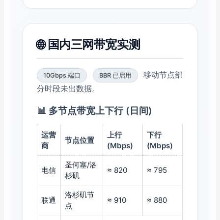
🌐
国内三网带宽实测
移动节点部
10Gbps 端口
BBR 已启用
分时段未出数据。
📊 多节点带宽上下行 (日间)
运营
上行
下行
节点位置
商
(Mbps)
(Mbps)
圣何塞/洛
电信
≈ 820
≈ 795
杉矶
洛杉矶节
联通
≈ 910
≈ 880
点