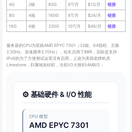
4G
2核
80G
6T/月
$12/月
链接
8G
4核
160G
8T/月
$24/月
链接
16G
6核
320G
10T/月
$48/月
链接
服务器的CPU为双路AMD EPYC 7301（32核、64线程、主频
2.2GHz、加速频率2.7GHz），站长启用了BBR，实际是支持
IPv6的为了方便测试这里没有启用，上游为美国老牌机房
Limestone，归属地洛杉矶，当前I/O大致854MB/S：
⚙️
基础硬件 & I/O 性能
CPU 模型
AMD EPYC 7301