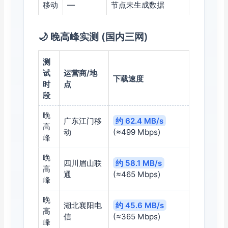
移动
—
节点未生成数据
🌙 晚高峰实测 (国内三网)
测
试
运营商/地
下载速度
时
点
段
晚
广东江门移
约 62.4 MB/s
高
动
(≈499 Mbps)
峰
晚
四川眉山联
约 58.1 MB/s
高
通
(≈465 Mbps)
峰
晚
湖北襄阳电
约 45.6 MB/s
高
信
(≈365 Mbps)
峰