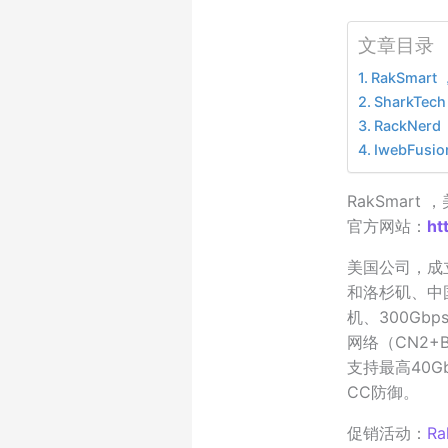
文章目录
RakSma
SharkT
RackNe
IwebFus
RakSmart
官方网站：
ht
美国公司，成
和洛杉矶、中
机、300Gb
网络（CN2+
支持最高40G
CC防御。
促销活动：
R