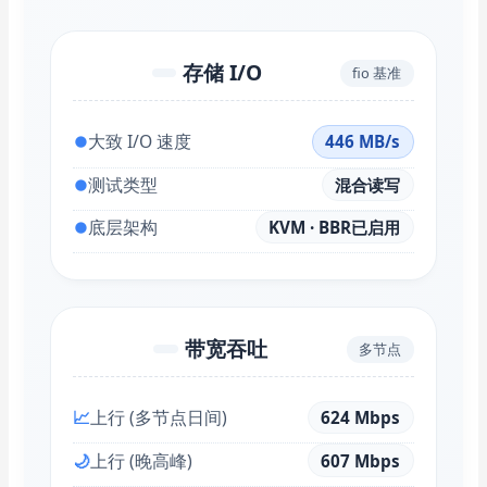
存储 I/O
fio 基准
⏺
大致 I/O 速度
446 MB/s
⏺
测试类型
混合读写
⏺
底层架构
KVM · BBR已启用
带宽吞吐
多节点
📈
上行 (多节点日间)
624 Mbps
🌙
上行 (晚高峰)
607 Mbps