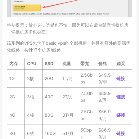
特别提示：放心选，选错也不怕，因为可以在后台随意切换机房
（切换机房IP也会变）
该系列的VPS包含了basic vps的全部机房，并且有额外的高端优
化线路，共计17个机房/线路
内存
CPU
SSD
流量
带宽
价格
购买
2.5Gb
$49.9
1G
2核
20G
1T/月
链接
ps
9/季
2.5Gb
$89.9
2G
3核
40G
2T/月
链接
ps
9/季
2.5Gb
$56.9
4G
4核
80G
3T/月
链接
ps
9/月
5Gbp
$86.9
8G
6核
160G
5T/月
链接
s
9/月