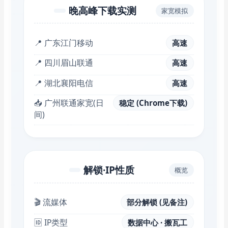
晚高峰下载实测
家宽模拟
📍 广东江门移动
高速
📍 四川眉山联通
高速
📍 湖北襄阳电信
高速
📥 广州联通家宽(日
稳定 (Chrome下载)
间)
解锁·IP性质
概览
🎬 流媒体
部分解锁 (见备注)
🆔 IP类型
数据中心 · 搬瓦工