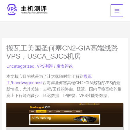
跳
至
内
容
搬瓦工美国圣何塞CN2-GIA高端线路
VPS，USCA_SJC5机房
Uncategorized
,
VPS测评
/
发表评论
本文核心目的就是为了让大家随时能了解到
搬瓦
工
/
bandwagonhost
西海岸圣何塞高端CN2-GIA线路的VPS的最
新情况，尤其关注：去程/回程的路由、延迟、国内早晚高峰的带
宽上下行能跑多少、延迟数据、IP解锁、VPS性能等数据。