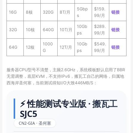
5Gbp
$159.
16G
8核
320G
8T/月
链接
s
99/月
10Gb
$289.
32G
10核
640G
10T/月
链接
ps
99/月
1000
10Gb
$549.
64G
12核
12T/月
链接
G
ps
99/月
服务器CPU型号不清楚，主频2.6GHz，系统模板默认启用了BBR
无需调整，底层KVM，不支持IPv6，搬瓦工自己的网络，归属地
西海岸圣何塞，当前测试得知I/O大致446MB/S：
⚡ 性能测试专业版 · 搬瓦工
SJC5
CN2-GIA · 圣何塞