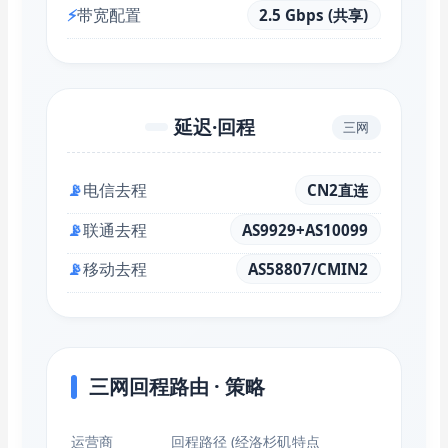
⚡
带宽配置
2.5 Gbps (共享)
延迟·回程
三网
📡
电信去程
CN2直连
📡
联通去程
AS9929+AS10099
📡
移动去程
AS58807/CMIN2
三网回程路由 · 策略
运营商
回程路径 (经洛杉矶
特点