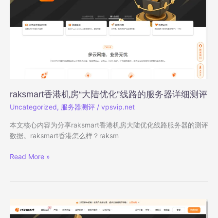
#
线
路
的
服
务
器
详
细
raksmart香港机房“大陆优化”线路的服务器详细测评
测
Uncategorized
,
服务器测评
/
vpsvip.net
评
本文核心内容为分享raksmart香港机房大陆优化线路服务器的测评
数据。raksmart香港怎么样？raksm
raksmart
Read More »
香
港
机
房
“大