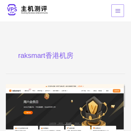
跳
至
内
容
raksmart香港机房