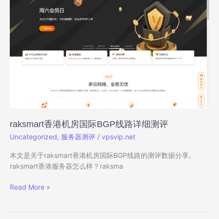
陆
优
化”
线
路
的
服
务
器
详
细
测
raksmart香港机房国际BGP线路详细测评
评
Uncategorized
,
服务器测评
/
vpsvip.net
本文是关于raksmart香港机房国际BGP线路的测评数据分享。
raksmart香港服务器怎么样？raksma
raksmart
Read More »
香
港
机