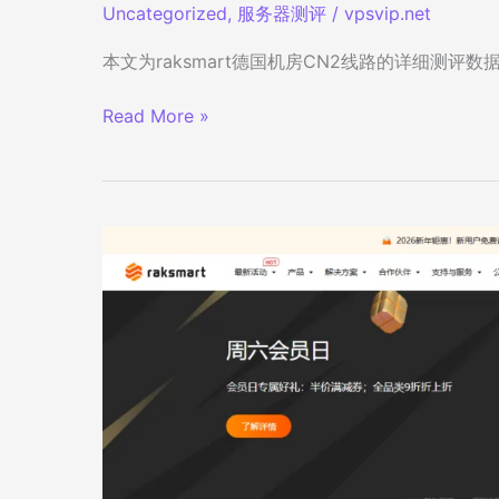
Uncategorized
,
服务器测评
/
vpsvip.net
本文为raksmart德国机房CN2线路的详细测评数据。r
raksmart
Read More »
德
国
机
房
CN2
线
路
服
务
器
详
细
测