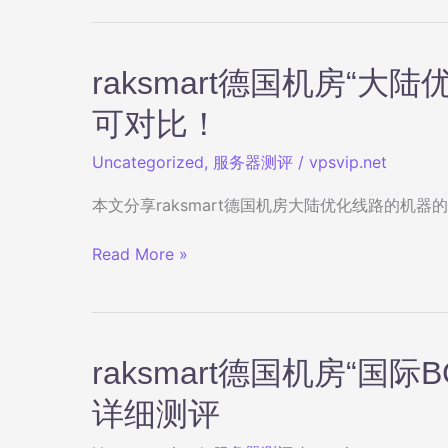
国
机
房
raksmart德国机房“大
的
精
可对比！
品
Uncategorized
,
服务器测评
/
vpsvip.net
网
线
本文分享raksmart德国机房大陆优化线路的机器的测
路
详
raksmart
Read More »
细
德
测
国
评
机
房
raksmart德国机房“国际B
“大
陆
详细测评
优