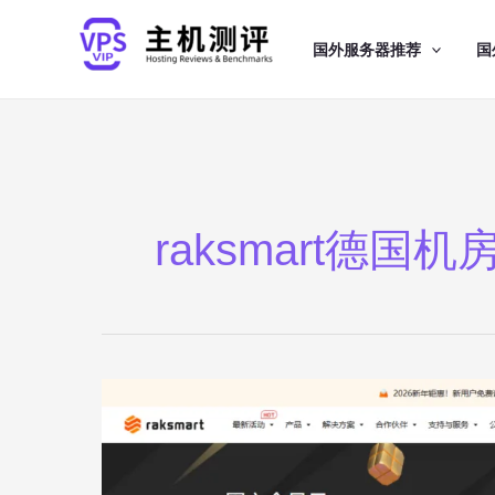
跳
至
国外服务器推荐
国
内
容
raksmart德国机