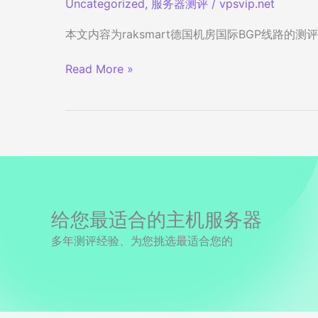
Uncategorized
,
服务器测评
/
vpsvip.net
化”
线
本文内容为raksmart德国机房国际BGP线路的测评数
路
详
raksmart
Read More »
细
德
测
国
评-
机
数
房
据
“国
充
际
分
BGP/Global
可
BGP”
给您最适合的主机服务器
对
线
比！
多年测评经验、为您挑选最适合您的
路
的
机
器
详