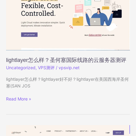
线
路
云
服
务
器
深
度
测
lightlayer怎么样？圣何塞国际线路的云服务器测评
评：
三
Uncategorized
,
VPS测评
/
vpsvip.net
网
lightlayer怎么样？lightlayer好不好？lightlayer在美国西海岸圣何
直
塞(SAN JOS
连
西
lightlayer
Read More »
海
怎
岸，
么
原
样？
生
圣
IP
何
解