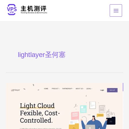
跳
至
内
容
lightlayer圣何塞