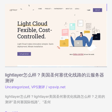
圣
何
塞
标
准
线
路
的
云
服
务
器
测
lightlayer怎么样？美国圣何塞优化线路的云服务器
评
测评
Uncategorized
,
VPS测评
/
vpsvip.net
lightlayer怎么样？lightlayer美国圣何塞优化线路怎么样？之前的
测评“圣何塞国际线路”、“圣何