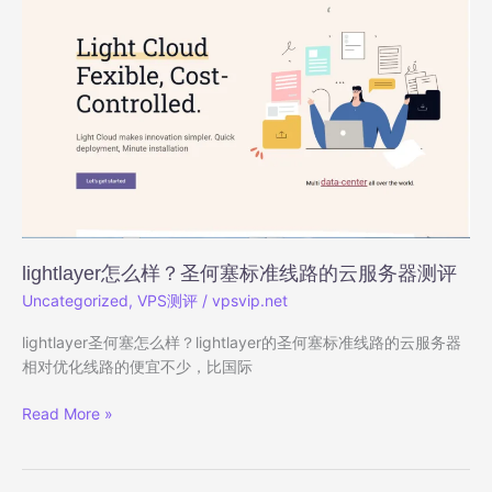
塞
锁
国
海
际
量
线
流
路
媒
的
体
云
服
务
器
测
lightlayer怎么样？圣何塞标准线路的云服务器测评
评
Uncategorized
,
VPS测评
/
vpsvip.net
lightlayer圣何塞怎么样？lightlayer的圣何塞标准线路的云服务器
相对优化线路的便宜不少，比国际
lightlayer
Read More »
怎
么
样？