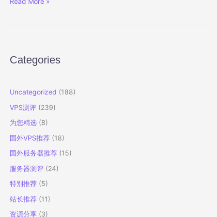
lightlayer
Read More »
怎
么
样？
美
国
Categories
圣
何
塞
Uncategorized
(188)
优
VPS测评
(239)
化
线
为您精选
(8)
路
国外VPS推荐
(18)
的
云
国外服务器推荐
(15)
服
服务器测评
(24)
务
器
特别推荐
(5)
测
站长推荐
(11)
评
资源分享
(3)