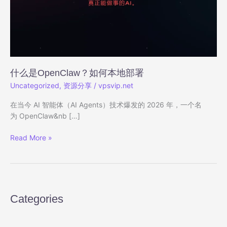
什么是OpenClaw？如何本地部署
Uncategorized
,
资源分享
/
vpsvip.net
在当今 AI 智能体（AI Agents）技术爆发的 2026 年，一个名
为 OpenClaw&nb […]
什
Read More »
么
是
OpenClaw？
如
何
Categories
本
地
部