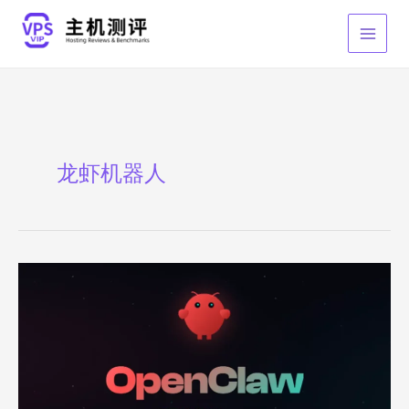
跳
至
内
容
龙虾机器人