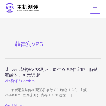
跳
至
内
容
菲律宾VPS
莱卡云 菲律宾VPS测评：原生双ISP住宅IP，解锁
流媒体，80元/月起
VPS测评
/
xiaoxiami
一、套餐配置与价格 配置项 参数 CPU核心 1-2核（主频
2494MHz，型号未知） 内存 1-4GB 硬盘 […]
莱
Read More »