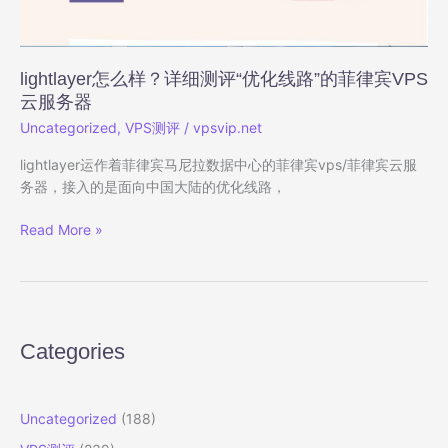
器
测
评
lightlayer怎么样？详细测评“优化线路”的菲律宾VPS
云服务器
Uncategorized
,
VPS测评
/
vpsvip.net
lightlayer运作着菲律宾马尼拉数据中心的菲律宾vps/菲律宾云服
务器，接入的是面向中国大陆的优化线路，
lightlayer
Read More »
怎
么
样？
详
细
Categories
测
评
“优
Uncategorized
(188)
化