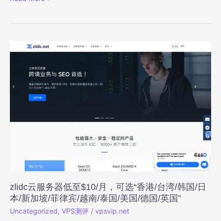
卡
云
菲
律
宾
VPS
测
评：
原
生
双
ISP
住
宅
IP，
解
锁
zlidc云服务器低至$10/月，可选“香港/台湾/韩国/日
流
本/新加坡/菲律宾/越南/泰国/美国/德国/英国”
媒
Uncategorized
,
VPS测评
/
vpsvip.net
体，