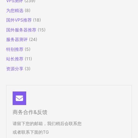
线
VPS测评
(239)
路”
为您精选
(8)
的
国外VPS推荐
(18)
菲
律
国外服务器推荐
(15)
宾
服务器测评
(24)
VPS
云
特别推荐
(5)
服
站长推荐
(11)
务
器
资源分享
(3)
商务合作&反馈
请留下您的邮箱，我们稍后会联系您
或者联系下面的TG