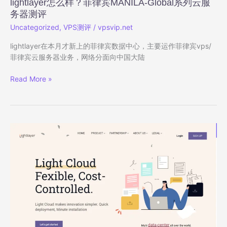
lightlayer怎么样？菲律宾MANILA-Global系列云服
日
务器测评
本/
新
Uncategorized
,
VPS测评
/
vpsvip.net
加
lightlayer在本月才新上的菲律宾数据中心，主要运作菲律宾vps/
坡/
菲律宾云服务器业务，网络分面向中国大陆
菲
律
lightlayer
Read More »
宾/
怎
越
么
南/
样？
泰
菲
国/
律
美
宾
国/
MANILA-
德
Global
国/
系
英
列
国”
云
服
务