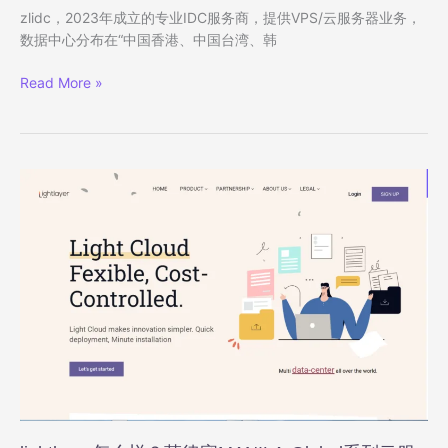
80
zlidc，2023年成立的专业IDC服务商，提供VPS/云服务器业务，
元/
数据中心分布在“中国香港、中国台湾、韩
月
起
zlidc
Read More »
云
服
务
器
低
至
$10/
月，
可
选
“香
港/
台
湾/
韩
国/