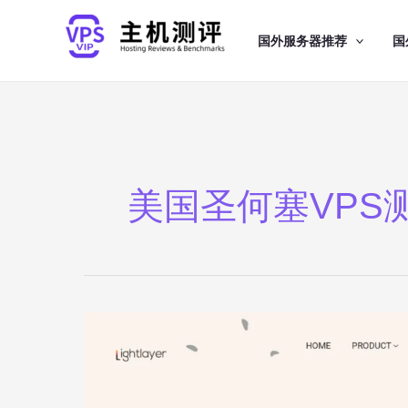
跳
至
国外服务器推荐
国
内
容
美国圣何塞VPS