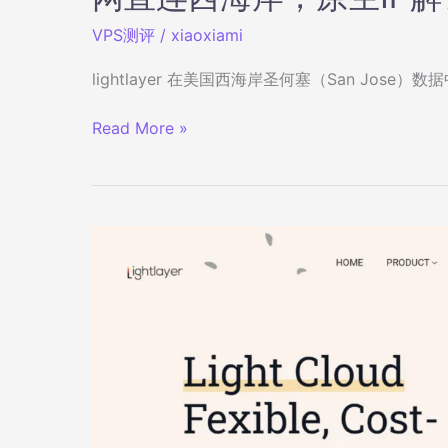
VPS测评
/
xiaoxiami
lightlayer 在美国西海岸圣何塞（San Jos
lightlayer
Read More »
美
国
圣
何
塞
国
际
线
路
云
服
务