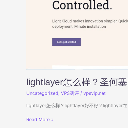
器
深
度
测
评：
三
网
直
连
西
海
岸，
lightlayer怎么样？
原
Uncategorized
,
VPS测评
/
vpsvip.net
生
IP
lightlayer怎么样？lightlayer好不好？lightla
解
锁
lightlayer
Read More »
海
怎