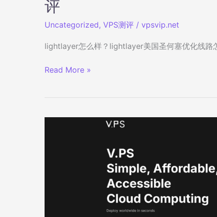
评
Uncategorized
,
VPS测评
/
vpsvip.net
lightlayer怎么样？lightlayer美国圣何塞
lightlayer
Read More »
怎
么
样？
美
国
圣
何
塞
优
化
线
路