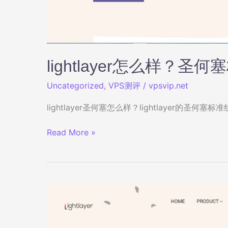
lightlayer怎么样？
Uncategorized
,
VPS测评
/
vpsvip.net
lightlayer圣何塞怎么样？lightlayer
lightlayer
Read More »
怎
么
样？
圣
何
塞
标