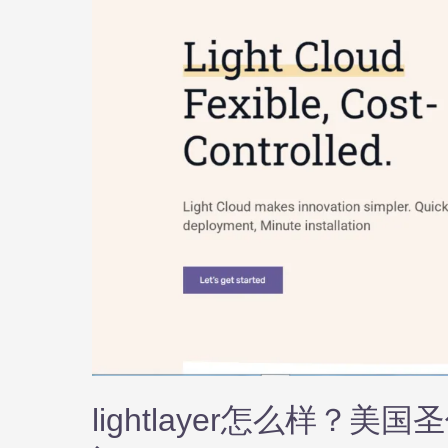
准
线
路
的
云
服
务
器
测
评
lightlayer怎么样？