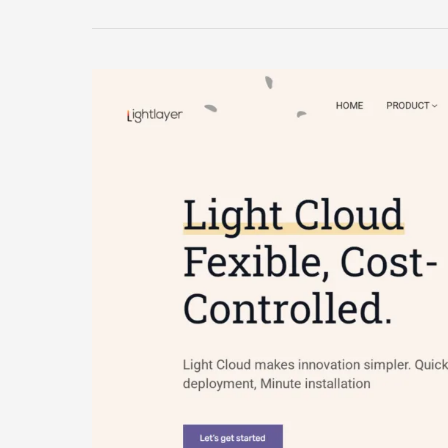
量
么
流
样？
媒
圣
体
何
塞
国
际
线
路
的
云
服
务
器
测
评