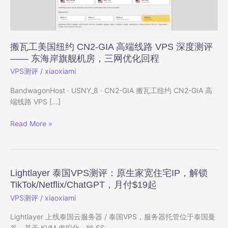
搬瓦工美国纽约 CN2-GIA 高端线路 VPS 深度测评
—— 东海岸旗舰机房，三网优化回程
VPS测评
/
xiaoxiami
BandwagonHost · USNY_8 · CN2-GIA 搬瓦工纽约 CN2-GIA 高
端线路 VPS […]
搬
Read More »
瓦
工
美
国
Lightlayer 泰国VPS测评：原生家宽住宅IP，解锁
纽
TikTok/Netflix/ChatGPT，月付$19起
约
VPS测评
/
xiaoxiami
CN2-
GIA
Lightlayer 上线泰国云服务器 / 泰国VPS，服务器托管位于泰国曼
高
谷，基于 KVM 虚拟化，纯 SS