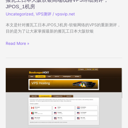
搬瓦工日本大阪软银高端线路VPS详细测评，
房
JPOS_1机房
Uncategorized
,
VPS测评
/
vpsvip.net
本文是针对搬瓦工日本JPOS_1机房-软银网络的VPS的重新测评，
目的是为了让大家掌握最新的搬瓦工日本大阪软银
搬
Read More »
瓦
工
日
本
大
阪
软
银
高
端
线
路
VPS