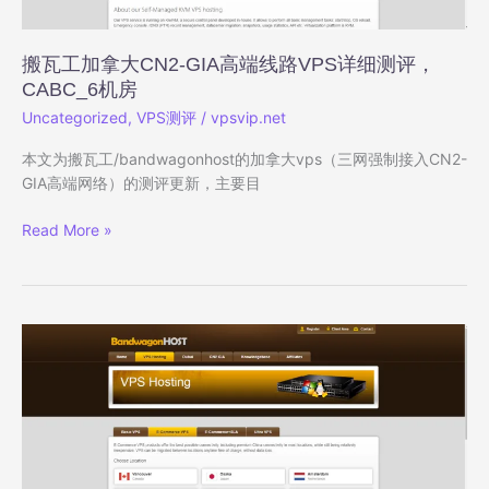
详
细
测
搬瓦工加拿大CN2-GIA高端线路VPS详细测评，
评，
CABC_6机房
JPOS_1
Uncategorized
,
VPS测评
/
vpsvip.net
机
房
本文为搬瓦工/bandwagonhost的加拿大vps（三网强制接入CN2-
GIA高端网络）的测评更新，主要目
搬
Read More »
瓦
工
加
拿
大
CN2-
GIA
高
端
线