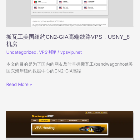
路
VPS
详
细
测
评，
搬瓦工美国纽约CN2-GIA高端线路VPS，USNY_8
CABC_6
机房
机
Uncategorized
,
VPS测评
/
vpsvip.net
房
本文的目的是为了国内的网友及时掌握搬瓦工/bandwagonhost美
国东海岸纽约数据中心的CN2-GIA高端
搬
Read More »
瓦
工
美
国
纽
约
CN2-
GIA