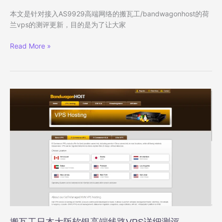
回
起
双
本文是针对接入AS9929高端网络的搬瓦工/bandwagonhost的荷
程
ISP
兰vps的测评更新，目的是为了让大家
住
宅
搬
Read More »
IP，
瓦
解
工
锁
荷
英
兰
国
AS9929
流
高
媒
端
体，
线
月
路
付
VPS
$19
详
起
细
测
评，
EUNL_9
机