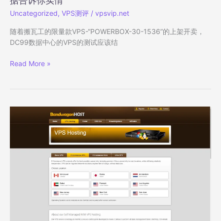
据告诉你实情
何
Uncategorized
,
VPS测评
/
vpsvip.net
塞
CN2-
随着搬瓦工的限量款VPS-“POWERBOX-30-1536”的上架开卖，
GIA
DC99数据中心的VPS的测试应该结
高
端
搬
Read More »
线
瓦
路
工
VPS，
DC99
USCA_SJC5
怎
机
么
房
样？
POWERBOX
系
列
详
细
测
评
数