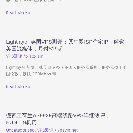
端
线
Lightlayer
Read More »
路
泰
VPS
国
深
VPS
度
测
Lightlayer 英国VPS测评：原生双ISP住宅IP，解锁
测
评：
英国流媒体，月付$19起
评
原
VPS测评
/
xiaoxiami
——
生
东
家
Lightlayer 新增上线英国 VPS / 英国云服务器系列，服务器位于英
海
宽
国伦敦，默认 300Mbps 带
岸
住
旗
宅
Lightlayer
Read More »
舰
IP，
英
机
解
国
房，
锁
VPS
三
TikTok/Netflix/ChatGPT，
测
网
搬瓦工荷兰AS9929高端线路VPS详细测评，
月
评：
优
EUNL_9机房
付
原
化
Uncategorized
,
VPS测评
/
vpsvip.net
$19
生