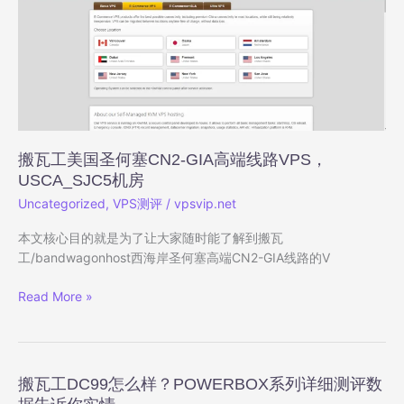
高
端
线
路
VPS，
USNY_8
机
房
搬瓦工美国圣何塞CN2-GIA高端线路VPS，
USCA_SJC5机房
Uncategorized
,
VPS测评
/
vpsvip.net
本文核心目的就是为了让大家随时能了解到搬瓦
工/bandwagonhost西海岸圣何塞高端CN2-GIA线路的V
搬
Read More »
瓦
工
美
国
搬瓦工DC99怎么样？POWERBOX系列详细测评数
圣