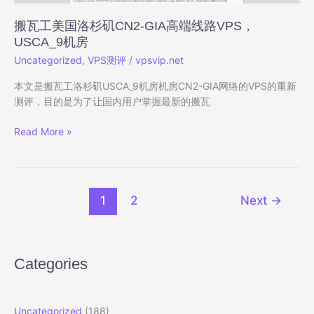
据
告
搬瓦工美国洛杉矶CN2-GIA高端线路VPS，
诉
USCA_9机房
你
Uncategorized
,
VPS测评
/
vpsvip.net
实
情
本文是搬瓦工洛杉矶USCA_9机房机房CN2-GIA网络的VPS的重新
测评，目的是为了让国内用户掌握最新的搬瓦
搬
Read More »
瓦
工
美
国
1
2
Next
→
洛
杉
矶
CN2-
Categories
GIA
高
端
Uncategorized
(188)