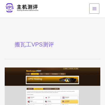
跳
至
内
容
搬瓦工VPS测评